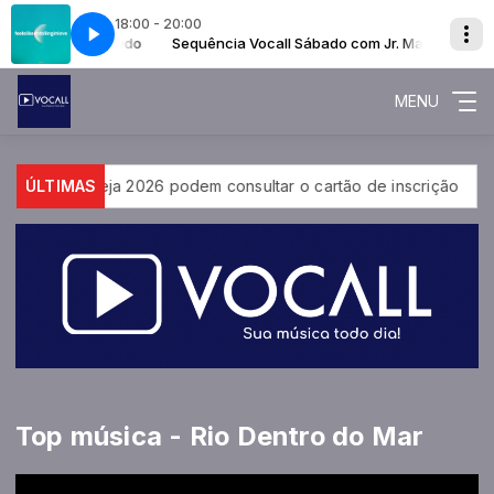
18:00 - 20:00
ado com Jr. Macedo
EIMFALLINGINLOVE
Sequência Vocall Sábado com Jr. Macedo
COLDPLAY - FEELSLIKEIMFALLINGINLOVE
MENU
os do Encceja 2026 podem consultar o cartão de inscrição
ÚLTIMAS
E
Top música - Rio Dentro do Mar