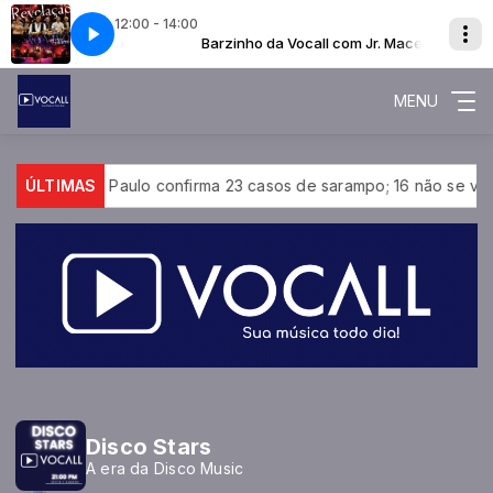
12:00 - 14:00
Ta Escrito (Ao Vivo no Morro)
ll com Jr. Macedo
Barzinho da Vocall com Jr. Macedo
GRUPO REVELACAO - Ta Escrito (Ao Vivo 
MENU
tado de São Paulo confirma 23 casos de sarampo; 16 não se vaci
ÚLTIMAS
Disco Stars
A era da Disco Music