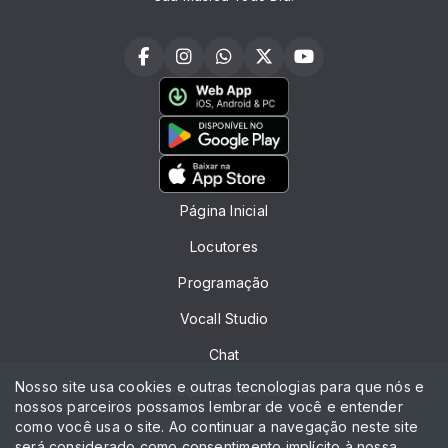
Página Inicial
Locutores
Programação
Vocall Studio
Chat
Nosso site usa cookies e outras tecnologias para que nós e
Peça sua música
nossos parceiros possamos lembrar de você e entender
como você usa o site. Ao continuar a navegação neste site
Contato
será considerado como consentimento implícito à nossa