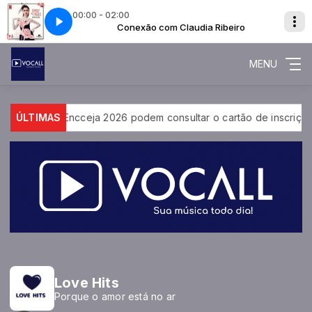
00:00 - 02:00
F GLASS (COEUR DE VERRE)
a Ribeiro
Conexão com Claudia Ribeiro
DO NOT DO - HEART OF GLASS (COEUR DE VE
MENU
didatos do Encceja 2026 podem consultar o cartão de inscrição
ÚLTIMAS
Love Hits
Porque o amor está no ar