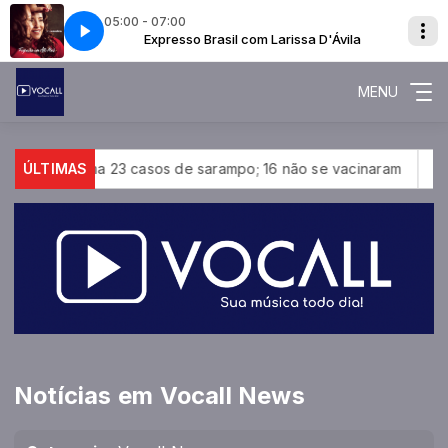
05:00 - 07:00
vila
 MAPA
Expresso Brasil com Larissa D'Ávila
ANA CAROLINA - NAO TEM NO MAPA
MENU
a 23 casos de sarampo; 16 não se vacinaram
ÚLTIMAS
Retiradas da pou
Notícias em Vocall News