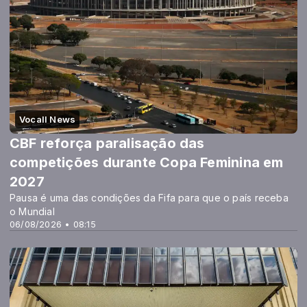
Vocall News
CBF reforça paralisação das
competições durante Copa Feminina em
2027
Pausa é uma das condições da Fifa para que o país receba
o Mundial
06/08/2026 • 08:15