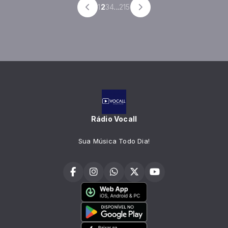
1
2
3
4
...
215
Rádio Vocall
Sua Música Todo Dia!