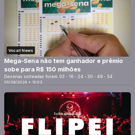
Vocall News
Mega-Sena não tem ganhador e prêmio
sobe para R$ 150 milhões
Dezenas sorteadas foram: 03 - 16 - 24 - 30 - 49 - 54
05/08/2026 • 10:03