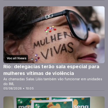
Vocall News
Rio: delegacias terão sala especial para
mulheres vítimas de violência
As chamadas Salas Lilás também vão funcionar em unidades
do IML
05/08/2026 • 10:05