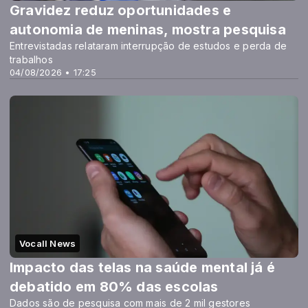
Gravidez reduz oportunidades e
autonomia de meninas, mostra pesquisa
Entrevistadas relataram interrupção de estudos e perda de
trabalhos
04/08/2026 • 17:25
Vocall News
Impacto das telas na saúde mental já é
debatido em 80% das escolas
Dados são de pesquisa com mais de 2 mil gestores