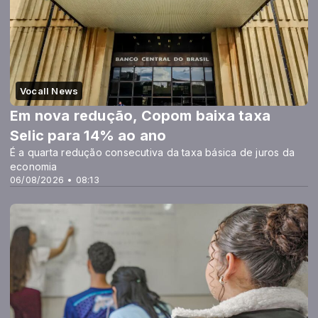
Vocall News
Em nova redução, Copom baixa taxa
Selic para 14% ao ano
É a quarta redução consecutiva da taxa básica de juros da
economia
06/08/2026 • 08:13