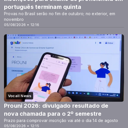
português terminam quinta
Provas no Brasil serão no fim de outubro; no exterior, em
novembro
05/08/2026 • 12:16
Vocall News
Prouni 2026: divulgado resultado de
nova chamada para o 2º semestre
Prazo para comprovar inscrição vai até o dia 14 de agosto
05/08/2026 • 12:15