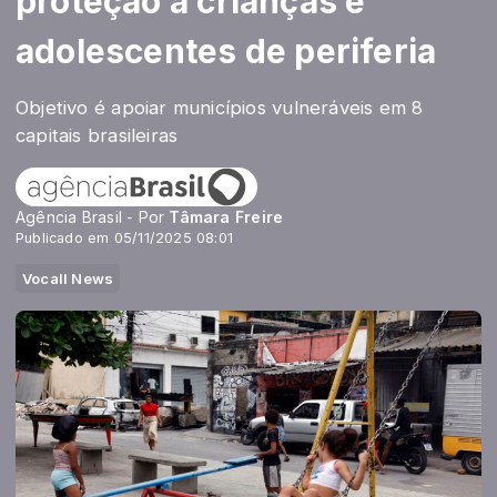
proteção a crianças e
adolescentes de periferia
Objetivo é apoiar municípios vulneráveis em 8
capitais brasileiras
Agência Brasil - Por
Tâmara Freire
Publicado em 05/11/2025 08:01
Vocall News