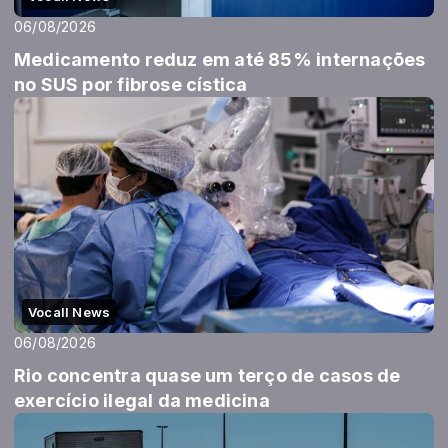
06/08/2026
Medicamento reduz em até 85% internações
no SUS por fibrose cística
Vocall News
06/08/2026
Rio concentra quase um terço de casos de
exercício ilegal da medicina