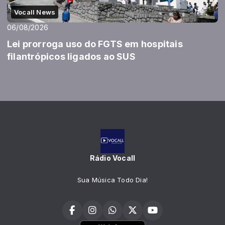
Vocall News
06/08/2026
Lei prorroga uso do FGTS em hospitais
filantrópicos ligados ao SUS
Rádio Vocall
Sua Música Todo Dia!