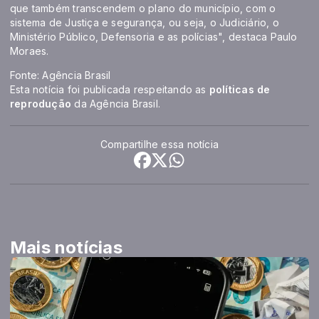
que também transcendem o plano do município, com o
sistema de Justiça e segurança, ou seja, o Judiciário, o
Ministério Público, Defensoria e as polícias", destaca Paulo
Moraes.
Fonte: Agência Brasil
Esta notícia foi publicada respeitando as
políticas de
reprodução
da Agência Brasil.
Compartilhe essa notícia
Mais notícias