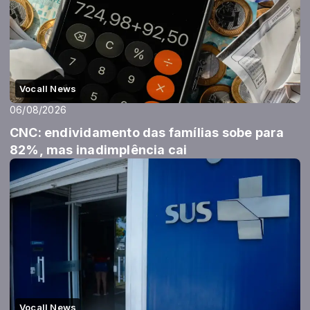
Vocall News
06/08/2026
CNC: endividamento das famílias sobe para
82%, mas inadimplência cai
Vocall News