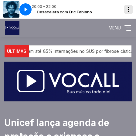
20:00 - 22:00
REATHE
Desacelera com Eric Fabiano
SIMPLY RED - THE AIR THAT I BREATHE
MENU
uz em até 85% internações no SUS por fibrose cística
ÚLTIMAS
Rio c
Unicef lança agenda de