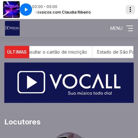
02:00 - 05:00
o
ORY BLISS
Só Clássicos com Claudia Ribeiro
P.M. DAWN - SET ADRIFT ON MEMORY BLISS
MENU
 podem consultar o cartão de inscrição
ÚLTIMAS
Estado de São Paulo 
Locutores