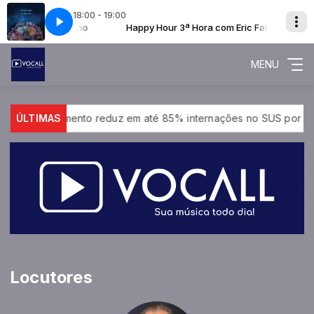
18:00 - 19:00
a com Eric Fabiano
SUA MUSICA TODO DIA!
Happy Hour 3ª Hora com Eric Fabiano
RADIO VOCALL - SUA MUSICA TODO DIA!
MENU
ÚLTIMAS
Medicamento reduz em até 85% internações no SUS por fibro
Locutores